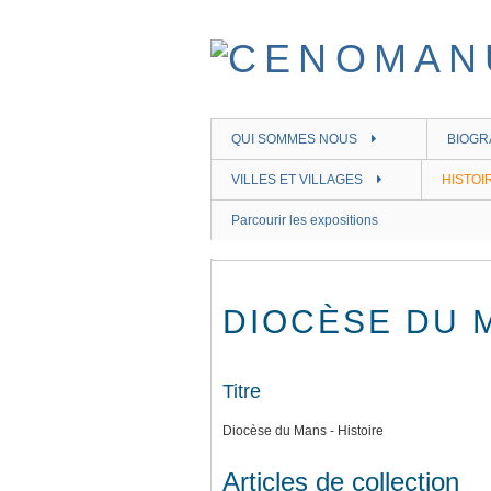
Passer
au
contenu
principal
QUI SOMMES NOUS
BIOGR
VILLES ET VILLAGES
HISTOI
Parcourir les expositions
DIOCÈSE DU M
Titre
Diocèse du Mans - Histoire
Articles de collection