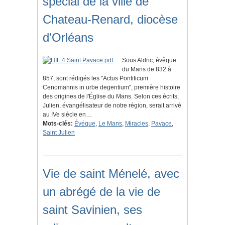
spécial de la ville de
Chateau-Renard, diocèse
d'Orléans
Sous Aldric, évêque
du Mans de 832 à
857, sont rédigés les "Actus Pontificum
Cenomannis in urbe degentium", première histoire
des origines de l'Église du Mans. Selon ces écrits,
Julien, évangélisateur de notre région, serait arrivé
au IVe siècle en…
Mots-clés:
Évéque
,
Le Mans
,
Miracles
,
Pavace
,
Saint Julien
Vie de saint Ménelé, avec
un abrégé de la vie de
saint Savinien, ses