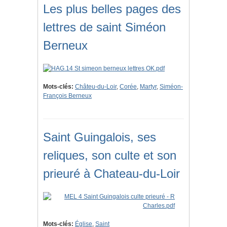
Les plus belles pages des
lettres de saint Siméon
Berneux
Mots-clés:
Châteu-du-Loir
,
Corée
,
Martyr
,
Siméon-
François Berneux
Saint Guingalois, ses
reliques, son culte et son
prieuré à Chateau-du-Loir
Mots-clés:
Église
,
Saint