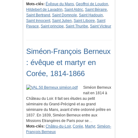
Mots-clés:
Évêque du Mans
,
Geoffroi de Loudon
,
Hildebert de Lavadrin
,
Saint Aldric
,
Saint Béraire
,
Saint Bertrand
,
Saint Domnole
,
Saint Hadouin
,
Saint Innocent
,
Saint Julien
,
Saint Liboire
,
Saint
Pavace
,
Saint principe
,
Saint Thuribe
,
Saint Victeur
Siméon-François Berneux
: évêque et martyr en
Corée, 1814-1866
Siméon Berneux
nait en 1814 à
Château du Loir. Il fait ses études au petit
séminaire du Grand-Précigné et au grand
séminaire du Mans, avant d’etre ordonné prêtre en
1837. En 1839, Siméon Berneux entre aux
Missions Etrangères de Paris pour se…
Mots-clés:
Châteu-du-Loir
,
Corée
,
Martyr
,
Siméon-
François Berneux