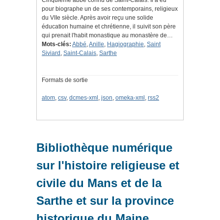
Cinquième abbé connu de Saint-Calais. Il a eu
pour biographe un de ses contemporains, religieux
du VIIe siècle. Après avoir reçu une solide
éducation humaine et chrétienne, il suivit son père
qui prenait l'habit monastique au monastère de…
Mots-clés:
Abbé
,
Anille
,
Hagiographie
,
Saint
Siviard
,
Saint-Calais
,
Sarthe
Formats de sortie
atom
,
csv
,
dcmes-xml
,
json
,
omeka-xml
,
rss2
Bibliothèque numérique
sur l'histoire religieuse et
civile du Mans et de la
Sarthe et sur la province
historique du Maine