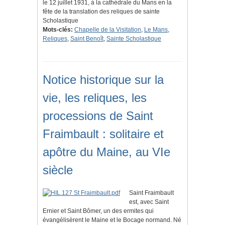
le 12 juillet 1931, à la cathédrale du Mans en la
fête de la translation des reliques de sainte
Scholastique
Mots-clés:
Chapelle de la Visitation
,
Le Mans
,
Reliques
,
Saint Benoît
,
Sainte Scholastique
Notice historique sur la
vie, les reliques, les
processions de Saint
Fraimbault : solitaire et
apôtre du Maine, au VIe
siècle
Saint Fraimbault
est, avec Saint
Ernier et Saint Bômer, un des ermites qui
évangélisèrent le Maine et le Bocage normand. Né