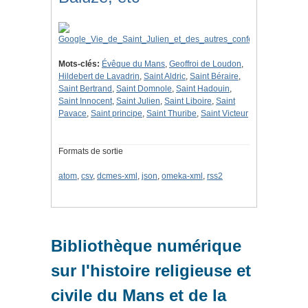
Mots-clés:
Évêque du Mans
,
Geoffroi de Loudon
,
Hildebert de Lavadrin
,
Saint Aldric
,
Saint Béraire
,
Saint Bertrand
,
Saint Domnole
,
Saint Hadouin
,
Saint Innocent
,
Saint Julien
,
Saint Liboire
,
Saint
Pavace
,
Saint principe
,
Saint Thuribe
,
Saint Victeur
Formats de sortie
atom
,
csv
,
dcmes-xml
,
json
,
omeka-xml
,
rss2
Bibliothèque numérique
sur l'histoire religieuse et
civile du Mans et de la