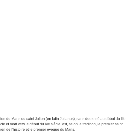
lien du Mans ou saint Julien (en latin Julianus), sans doute né au début du IIIe
cle et mort vers le début du IVe siècle, est, selon la tradition, le premier saint
lien de l'histoire et le premier évêque du Mans.