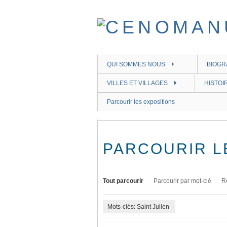
Passer
au
contenu
principal
QUI SOMMES NOUS
BIOGR
VILLES ET VILLAGES
HISTOI
Parcourir les expositions
PARCOURIR L
Tout parcourir
Parcourir par mot-clé
R
Mots-clés: Saint Julien