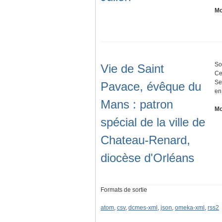
Mo
So
Vie de Saint
Ce
Se
Pavace, évêque du
e
Mans : patron
Mo
spécial de la ville de
Chateau-Renard,
diocèse d'Orléans
Formats de sortie
atom
,
csv
,
dcmes-xml
,
json
,
omeka-xml
,
rss2