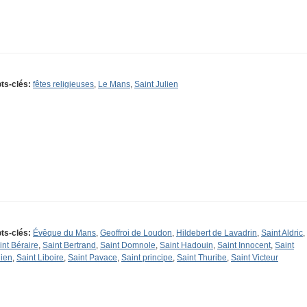
ts-clés:
fêtes religieuses
,
Le Mans
,
Saint Julien
ts-clés:
Évêque du Mans
,
Geoffroi de Loudon
,
Hildebert de Lavadrin
,
Saint Aldric
,
int Béraire
,
Saint Bertrand
,
Saint Domnole
,
Saint Hadouin
,
Saint Innocent
,
Saint
lien
,
Saint Liboire
,
Saint Pavace
,
Saint principe
,
Saint Thuribe
,
Saint Victeur