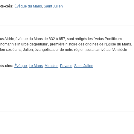
ts-clés:
Évêque du Mans
,
Saint Julien
us Aldric, évêque du Mans de 832 à 857, sont rédigés les "Actus Pontificum
nomannis in urbe degentium", première histoire des origines de l'Église du Mans.
lon ces écrits, Julien, évangélisateur de notre région, serait arrivé au IVe siècle
n…
ts-clés:
Évéque
,
Le Mans
,
Miracles
,
Pavace
,
Saint Julien