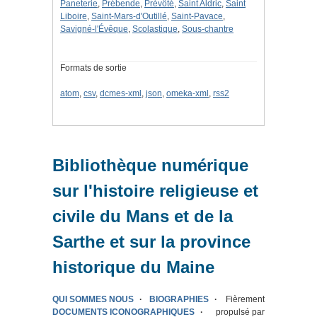
Paneterie
,
Prébende
,
Prévôté
,
Saint Aldric
,
Saint
Liboire
,
Saint-Mars-d'Outillé
,
Saint-Pavace
,
Savigné-l'Évêque
,
Scolastique
,
Sous-chantre
Formats de sortie
atom
,
csv
,
dcmes-xml
,
json
,
omeka-xml
,
rss2
Bibliothèque numérique
sur l'histoire religieuse et
civile du Mans et de la
Sarthe et sur la province
historique du Maine
QUI SOMMES NOUS
BIOGRAPHIES
Fièrement
DOCUMENTS ICONOGRAPHIQUES
propulsé par