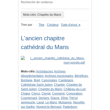
Recherche de contenus
Mots-clés: Chapitre du Mans
Trier par :
Titre
Créateur
Date d'ajout
L'ancien chapitre
cathédral du Mans
Mots-clés:
Archidiacres
,
Archives
départementales
,
Archives municipales
,
Bénéfices
,
Bordage
,
Breil
,
Canoniales
,
Capitulaire
,
Cathédrale Saint-Julien
,
Chantre
,
Chapitre de
Saint-Julien
,
Chapitre du Mans
,
Château-du-Loir
,
Chœur
,
Clercs
,
Clergé
,
Connerré
,
Corporation
,
Courgenard
,
Deniers
,
Diacre
,
Dîme
,
Fief et
seigneurie
,
Laval
,
Le Mans
,
Mulsanne
,
Neuville-
sur-Sarthe
,
Nogent-le-Bernard
,
Paderborn
,