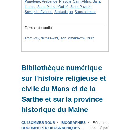
Paneterie
,
Prébende
,
Prévôté
,
Saint Aldric
,
Saint
Liboire
,
Saint-Mars-d'Outillé
,
Saint-Pavace
,
Savigné-l'Évêque
,
Scolastique
,
Sous-chantre
Formats de sortie
atom
,
csv
,
dcmes-xml
,
json
,
omeka-xml
,
rss2
Bibliothèque numérique
sur l'histoire religieuse et
civile du Mans et de la
Sarthe et sur la province
historique du Maine
QUI SOMMES NOUS
BIOGRAPHIES
Fièrement
DOCUMENTS ICONOGRAPHIQUES
propulsé par