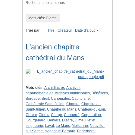
Recherche de contenus
Mots-clés: Clercs
Trier par :
Titre
Créateur
Date d'ajout
L'ancien chapitre
cathédral du Mans
Mots-clés:
Archidiacres
,
Archives
départementales
,
Archives municipales
,
Bénéfices
,
Bordage
,
Breil
,
Canoniales
,
Capitulaire
,
Cathédrale Saint-Julien
,
Chantre
,
Chapitre de
Saint-Julien
,
Chapitre du Mans
,
Château-du-Loir
,
Chœur
,
Clercs
,
Clergé
,
Connerré
,
Corporation
,
Courgenard
,
Deniers
,
Diacre
,
Dîme
,
Fief et
seigneurie
,
Laval
,
Le Mans
,
Mulsanne
,
Neuville-
sur-Sarthe
,
Nogent-le-Bernard
,
Paderborn
,